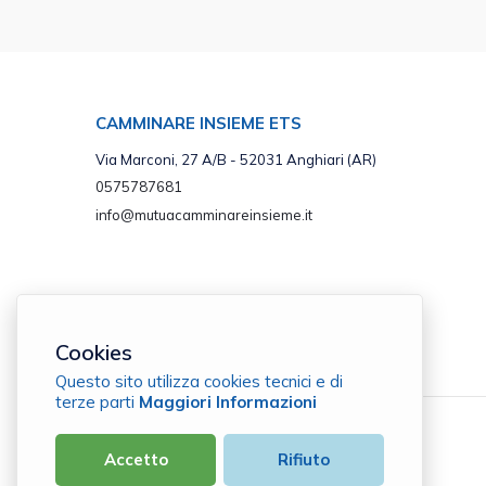
CAMMINARE INSIEME ETS
Via Marconi, 27 A/B - 52031 Anghiari (AR)
0575787681
info@mutuacamminareinsieme.it
Cookies
Questo sito utilizza cookies tecnici e di
terze parti
Maggiori Informazioni
Camminare Insieme ETS
Accetto
Rifiuto
C.F. 91010860517 |
Cookie Policy
|
Privacy Policy