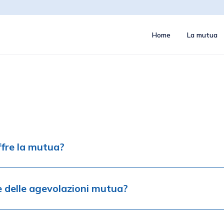
Home
La mutua
offre la mutua?
re delle agevolazioni mutua?